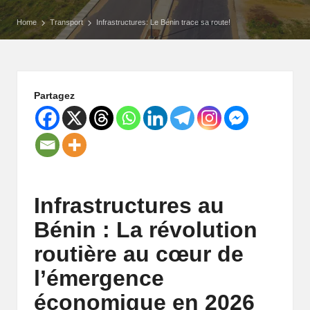
P
Home
Transport
Infrastructures: Le Bénin trace sa route!
o
rt
ai
Partagez
l
d
'
u
Infrastructures au
Bénin : La révolution
n
routière au cœur de
e
l’émergence
A
économique en 2026