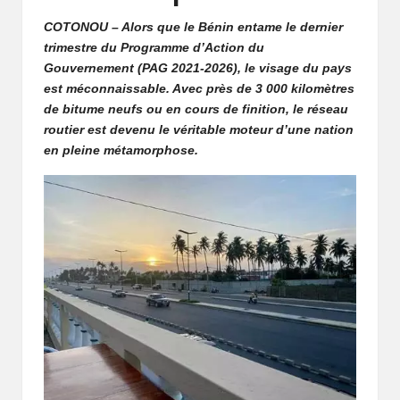
fr
i
COTONOU – Alors que le Bénin entame le dernier
trimestre du Programme d’Action du
q
Gouvernement (PAG 2021-2026), le visage du pays
est méconnaissable. Avec près de 3 000 kilomètres
u
de bitume neufs ou en cours de finition, le réseau
e
routier est devenu le véritable moteur d’une nation
en pleine
métamorphose
.
q
u
i
f
ai
t
r