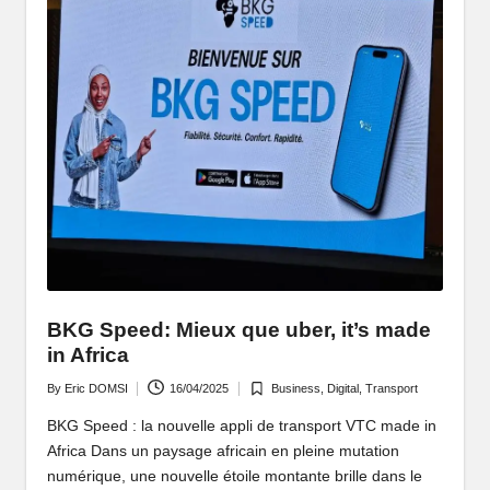
r
BKG Speed: Mieux que uber, it’s made
in Africa
By
Eric DOMSI
16/04/2025
Business
,
Digital
,
Transport
Posted
Posted
by
in
BKG Speed : la nouvelle appli de transport VTC made in
Africa Dans un paysage africain en pleine mutation
numérique, une nouvelle étoile montante brille dans le