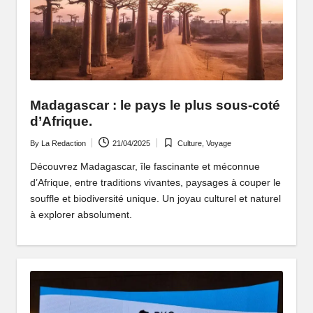
q
u
e
q
Madagascar : le pays le plus sous-coté
u
d’Afrique.
i
By
La Redaction
21/04/2025
Culture
,
Voyage
Posted
Posted
f
by
in
Découvrez Madagascar, île fascinante et méconnue
ai
d’Afrique, entre traditions vivantes, paysages à couper le
souffle et biodiversité unique. Un joyau culturel et naturel
t
à explorer absolument.
r
ê
v
e