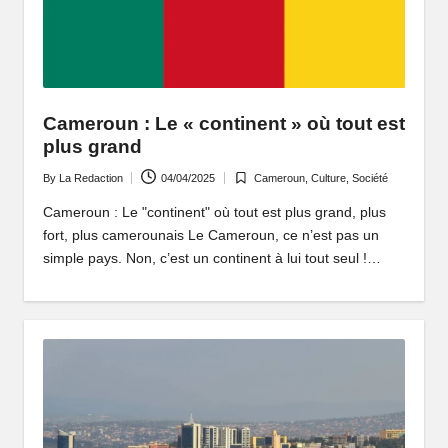
Cameroun : Le « continent » où tout est
plus grand
By
La Redaction
04/04/2025
Cameroun
,
Culture
,
Société
Posted
Posted
by
in
Cameroun : Le "continent" où tout est plus grand, plus
fort, plus camerounais Le Cameroun, ce n’est pas un
simple pays. Non, c’est un continent à lui tout seul !…