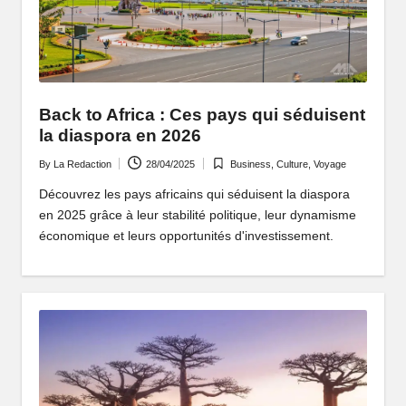
P
o
rt
ai
Back to Africa : Ces pays qui séduisent
la diaspora en 2026
l
By
La Redaction
28/04/2025
Business
,
Culture
,
Voyage
d
Posted
Posted
by
in
Découvrez les pays africains qui séduisent la diaspora
'
en 2025 grâce à leur stabilité politique, leur dynamisme
u
économique et leurs opportunités d'investissement.
n
e
A
fr
i