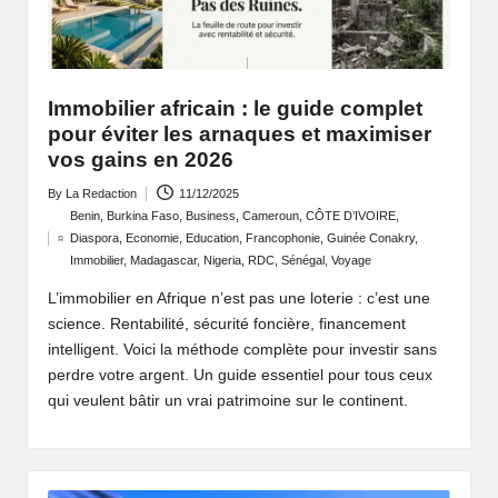
P
o
Immobilier africain : le guide complet
rt
pour éviter les arnaques et maximiser
ai
vos gains en 2026
l
By
La Redaction
11/12/2025
Benin
,
Burkina Faso
,
Business
,
Cameroun
,
CÔTE D’IVOIRE
,
d
Diaspora
,
Economie
,
Education
,
Francophonie
,
Guinée Conakry
,
Immobilier
,
Madagascar
,
Nigeria
,
RDC
,
Sénégal
,
Voyage
'
L’immobilier en Afrique n’est pas une loterie : c’est une
u
science. Rentabilité, sécurité foncière, financement
intelligent. Voici la méthode complète pour investir sans
n
perdre votre argent. Un guide essentiel pour tous ceux
qui veulent bâtir un vrai patrimoine sur le continent.
e
A