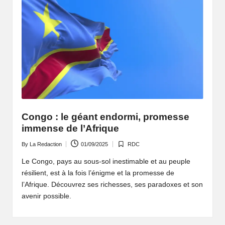
fr
i
q
u
e
q
u
Congo : le géant endormi, promesse
immense de l’Afrique
i
By
La Redaction
01/09/2025
RDC
f
Le Congo, pays au sous-sol inestimable et au peuple
ai
résilient, est à la fois l’énigme et la promesse de
l’Afrique. Découvrez ses richesses, ses paradoxes et son
t
avenir possible.
r