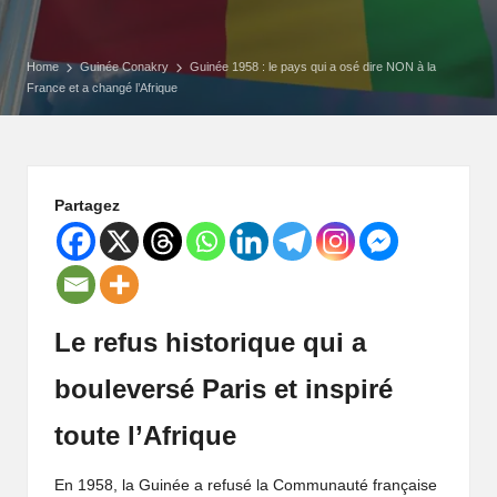
P
o
Home
Guinée Conakry
Guinée 1958 : le pays qui a osé dire NON à la
France et a changé l’Afrique
rt
ai
l
Partagez
d
'
u
Le refus historique qui a
n
bouleversé Paris et inspiré
e
toute l’Afrique
A
En 1958, la Guinée a refusé la Communauté française