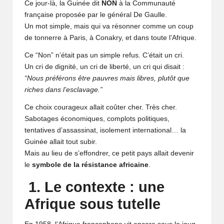
ê
Ce jour-là, la Guinée dit
NON
à la Communauté
française proposée par le général De Gaulle.
v
Un mot simple, mais qui va résonner comme un coup
e
de tonnerre à Paris, à Conakry, et dans toute l’Afrique.
Ce “Non” n’était pas un simple refus. C’était un cri.
r
Un cri de dignité, un cri de liberté, un cri qui disait :
“Nous préférons être pauvres mais libres, plutôt que
riches dans l’esclavage.”
Ce choix courageux allait coûter cher. Très cher.
Sabotages économiques, complots politiques,
tentatives d’assassinat, isolement international… la
Guinée allait tout subir.
Mais au lieu de s’effondrer, ce petit pays allait devenir
le
symbole de la résistance africaine
.
1. Le contexte : une
Afrique sous tutelle