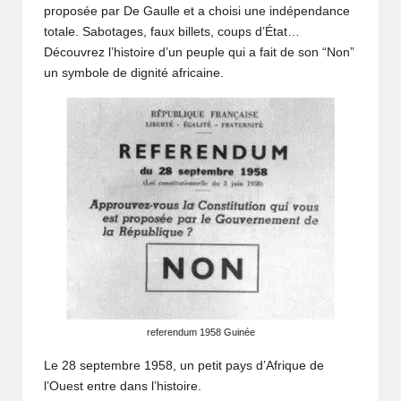
fr
proposée par De Gaulle et a choisi une indépendance
i
totale. Sabotages, faux billets, coups d’État…
Découvrez l’histoire d’un peuple qui a fait de son “Non”
q
un symbole de dignité africaine.
u
e
q
u
i
f
ai
t
referendum 1958 Guinée
r
Le 28 septembre 1958, un petit pays d’Afrique de
l’Ouest entre dans l’histoire.