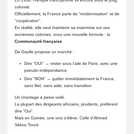
En 1958, l’Afrique francophone vit encore sous le joug
colonial.
Officiellement, la France parle de “modernisation” et de
“coopération”.
En réalité, elle veut maintenir sa mainmise sur ses
anciennes colonies, sous une nouvelle formule : la
Communauté française
.
De Gaulle propose un marché :
Dire “OUI” → rester sous l’aile de Paris, avec une
pseudo-indépendance.
Dire “NON” → quitter immédiatement la France,
sans filet, sans aide, sans transition.
Un chantage à peine voilé.
La plupart des dirigeants africains, prudents, préfèrent
dire “Oui”.
Mais en Guinée, une voix s’élève. Celle d’Ahmed
Sékou Touré.