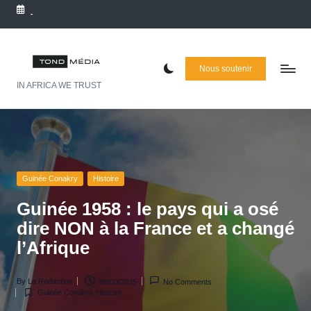
Post
Skip
Tags:
-
to
navigation
T
content
õ
Nous soutenir
IN AFRICA WE TRUST
n
d
Posted
Posted
Posted
by
in
in
M
é
Guinée Conakry
Histoire
d
Guinée 1958 : le pays qui a osé
ia
dire NON à la France et a changé
l’Afrique
:
L
By
La Redaction
08/09/2025
No Comments
Guinée Conakry
,
Histoire
e