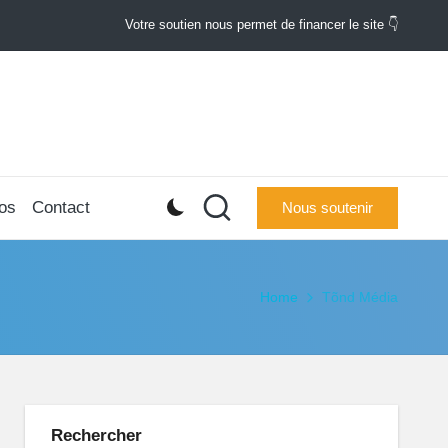
Votre soutien nous permet de financer le site 👇
os
Contact
Nous soutenir
Home
Tõnd Média
Rechercher