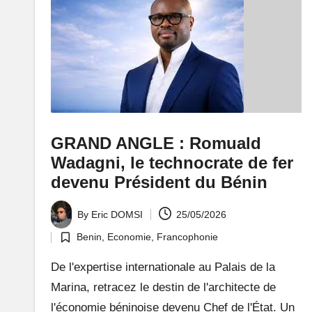
:
L
e
P
o
GRAND ANGLE : Romuald
rt
Wadagni, le technocrate de fer
ai
devenu Président du Bénin
l
By
Eric DOMSI
25/05/2026
Posted
d
Benin
,
Economie
,
Francophonie
by
Posted
in
De l'expertise internationale au Palais de la
'
Marina, retracez le destin de l'architecte de
u
l'économie béninoise devenu Chef de l'État. Un