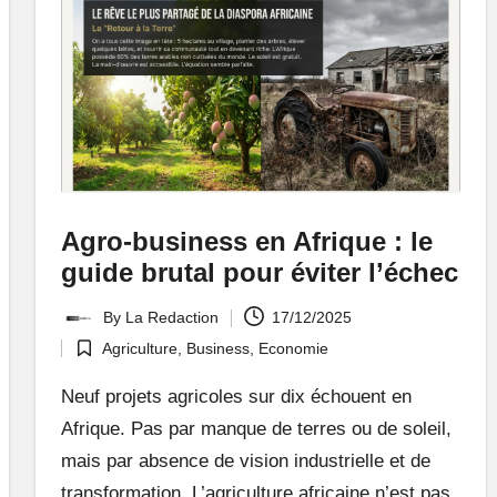
Agro-business en Afrique : le
guide brutal pour éviter l’échec
By
La Redaction
17/12/2025
Posted
Agriculture
,
Business
,
Economie
by
Posted
in
Neuf projets agricoles sur dix échouent en
Afrique. Pas par manque de terres ou de soleil,
mais par absence de vision industrielle et de
transformation. L’agriculture africaine n’est pas