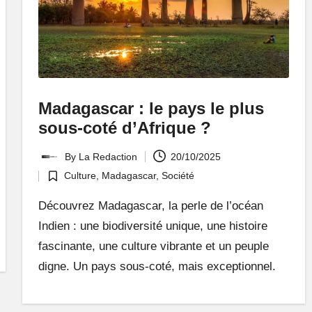
Madagascar : le pays le plus
sous-coté d’Afrique ?
By
La Redaction
20/10/2025
Posted
Culture
,
Madagascar
,
Société
by
Posted
in
Découvrez Madagascar, la perle de l’océan
Indien : une biodiversité unique, une histoire
fascinante, une culture vibrante et un peuple
digne. Un pays sous-coté, mais exceptionnel.