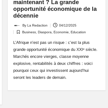
maintenant ? La grande
opportunité économique de la
décennie
By
La Redaction
04/12/2025
Posted
Business
,
Diaspora
,
Economie
,
Education
by
Posted
in
L’Afrique n’est pas un risque : c’est la plus
grande opportunité économique du XXIᵉ siècle.
Marchés encore vierges, classe moyenne
explosive, rentabilités à deux chiffres : voici
pourquoi ceux qui investissent aujourd’hui
seront les leaders de demain.