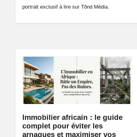
portrait exclusif à lire sur Tõnd Média.
n
e
A
fr
i
q
u
e
q
Immobilier africain : le guide
complet pour éviter les
u
arnaques et maximiser vos