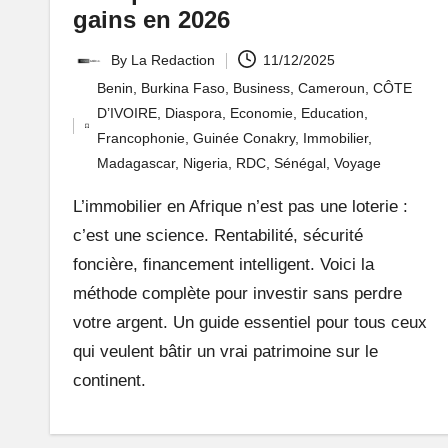
gains en 2026
i
f
By
La Redaction
11/12/2025
Posted
Benin
,
Burkina Faso
,
Business
,
Cameroun
,
CÔTE
by
ai
D’IVOIRE
,
Diaspora
,
Economie
,
Education
,
Posted
Francophonie
,
Guinée Conakry
,
Immobilier
,
t
in
Madagascar
,
Nigeria
,
RDC
,
Sénégal
,
Voyage
r
L’immobilier en Afrique n’est pas une loterie :
c’est une science. Rentabilité, sécurité
ê
foncière, financement intelligent. Voici la
v
méthode complète pour investir sans perdre
votre argent. Un guide essentiel pour tous ceux
e
qui veulent bâtir un vrai patrimoine sur le
r
continent.