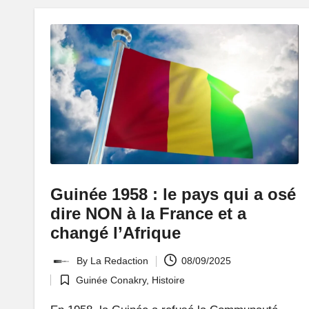
Guinée 1958 : le pays qui a osé
dire NON à la France et a
changé l’Afrique
By
La Redaction
08/09/2025
Posted
Guinée Conakry
,
Histoire
by
Posted
in