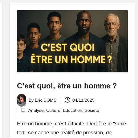
C’est quoi, être un homme ?
By
Eric DOMSI
04/11/2025
Posted
Analyse
,
Culture
,
Education
,
Société
by
Posted
in
Être un homme, c’est difficile. Derrière le “sexe
fort” se cache une réalité de pression, de