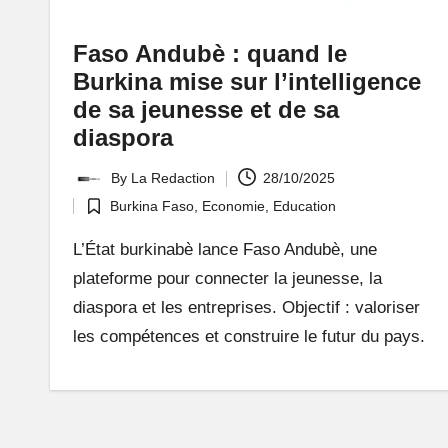
Faso Andubè : quand le
Burkina mise sur l’intelligence
de sa jeunesse et de sa
diaspora
By
La Redaction
28/10/2025
Posted
Burkina Faso
,
Economie
,
Education
by
Posted
in
L’État burkinabè lance Faso Andubè, une
plateforme pour connecter la jeunesse, la
diaspora et les entreprises. Objectif : valoriser
les compétences et construire le futur du pays.