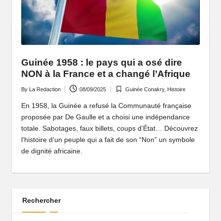
P
o
rt
ai
Guinée 1958 : le pays qui a osé dire
NON à la France et a changé l’Afrique
l
By
La Redaction
08/09/2025
Guinée Conakry
,
Histoire
d
Posted
Posted
by
in
En 1958, la Guinée a refusé la Communauté française
'
proposée par De Gaulle et a choisi une indépendance
u
totale. Sabotages, faux billets, coups d’État… Découvrez
l’histoire d’un peuple qui a fait de son “Non” un symbole
n
de dignité africaine.
e
A
fr
Rechercher
i