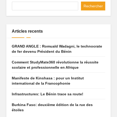
q
Rechercher
u
e
Articles recents
q
u
GRAND ANGLE : Romuald Wadagni, le technocrate
i
de fer devenu Président du Bénin
f
Comment StudyMate360 révolutionne la réussite
scolaire et professionnelle en Afrique
ai
t
Manifeste de Kinshasa : pour un Institut
international de la Francophonie
r
Infrastructures: Le Bénin trace sa route!
ê
v
Burkina Faso: deuxième édition de la rue des
étoiles
e