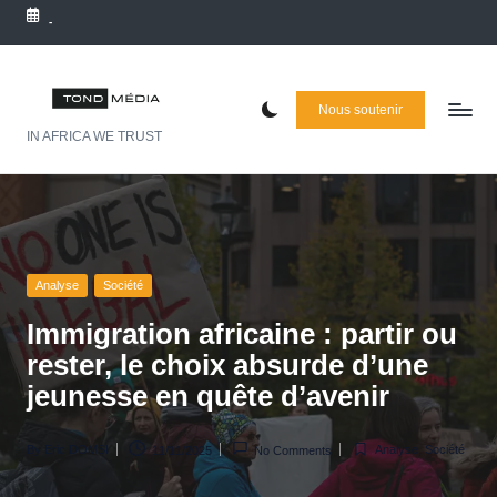
Post
Skip
Tags:
-
to
navigation
T
content
õ
Nous soutenir
IN AFRICA WE TRUST
n
d
Posted
Posted
Posted
by
in
in
M
é
Analyse
Société
d
Immigration africaine : partir ou
ia
rester, le choix absurde d’une
jeunesse en quête d’avenir
:
L
By
Eric DOMSI
Analyse
,
Société
11/11/2025
No Comments
e