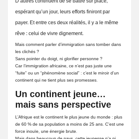
ê
D’autres continuent de se battre sur place,
v
espérant qu’un jour, leurs efforts finiront par
payer. Et entre ces deux réalités, il y a le même
e
rêve : celui de vivre dignement.
r
Mais comment parler d’immigration sans tomber dans
les clichés ?
Sans pointer du doigt, ni glorifier personne ?
Car l’immigration africaine, ce n’est pas juste une
“fuite” ou un “phénomène social” : c’est le miroir d’un
continent qui ne tient plus ses promesses.
Un continent jeune…
mais sans perspective
L’Afrique est le continent le plus jeune du monde : plus
de 60 % de sa population a moins de 25 ans. C’est une
force inouïe, une énergie brute.
Mais dans beaucoup de pays, cette jeunesse n’a ni