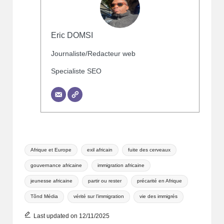
Eric DOMSI
Journaliste/Redacteur web
Specialiste SEO
Afrique et Europe
exil africain
fuite des cerveaux
gouvernance africaine
immigration africaine
jeunesse africaine
partir ou rester
précarité en Afrique
Tõnd Média
vérité sur l’immigration
vie des immigrés
Last updated on 12/11/2025