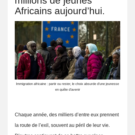
fr
millions de jeunes
Africains aujourd’hui.
i
q
u
e
q
u
i
Immigration africaine : partir ou rester, le choix absurde d’une jeunesse
f
en quête d’avenir
ai
t
Chaque année, des milliers d’entre eux prennent
r
la route de l’exil, souvent au péril de leur vie.