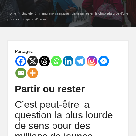
P
Home
Société
Immigration africaine : partir ou rester, le choix absurde d’une
o
jeunesse en quête d’avenir
rt
ai
Partagez
l
d
'
Partir ou rester
u
n
C’est peut-être la
e
question la plus lourde
A
de sens pour des