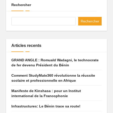
q
Rechercher
u
Rechercher
e
q
u
Articles recents
i
f
GRAND ANGLE : Romuald Wadagni, le technocrate
de fer devenu Président du Bénin
ai
t
Comment StudyMate360 révolutionne la réussite
scolaire et professionnelle en Afrique
r
Manifeste de Kinshasa : pour un Institut
ê
international de la Francophonie
v
Infrastructures: Le Bénin trace sa route!
e