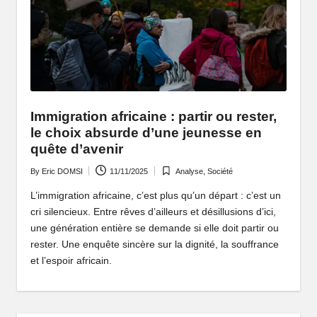
P
o
rt
ai
l
Immigration africaine : partir ou rester,
d
le choix absurde d’une jeunesse en
quête d’avenir
'
By
Eric DOMSI
11/11/2025
Analyse
,
Société
Posted
Posted
u
by
in
L’immigration africaine, c’est plus qu’un départ : c’est un
n
cri silencieux. Entre rêves d’ailleurs et désillusions d’ici,
une génération entière se demande si elle doit partir ou
e
rester. Une enquête sincère sur la dignité, la souffrance
A
et l’espoir africain.
fr
i