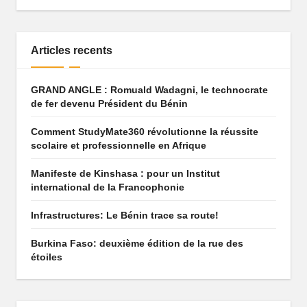
q
u
Articles recents
e
q
GRAND ANGLE : Romuald Wadagni, le technocrate
de fer devenu Président du Bénin
u
i
Comment StudyMate360 révolutionne la réussite
scolaire et professionnelle en Afrique
f
Manifeste de Kinshasa : pour un Institut
ai
international de la Francophonie
t
Infrastructures: Le Bénin trace sa route!
r
Burkina Faso: deuxième édition de la rue des
ê
étoiles
v
e