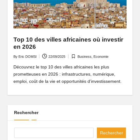
P
o
rt
ai
Top 10 des villes africaines où investir
en 2026
l
By
Eric DOMSI
22/09/2025
Business
,
Economie
d
Posted
Posted
by
in
Découvrez le top 10 des villes africaines les plus
'
prometteuses en 2026 : infrastructures, numérique,
u
emploi, coût de la vie et opportunités d’investissement.
n
e
A
Rechercher
fr
Rechercher
i