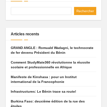
q
Rechercher
u
e
q
Articles recents
u
i
GRAND ANGLE : Romuald Wadagni, le technocrate
de fer devenu Président du Bénin
f
ai
Comment StudyMate360 révolutionne la réussite
scolaire et professionnelle en Afrique
t
Manifeste de Kinshasa : pour un Institut
r
international de la Francophonie
ê
Infrastructures: Le Bénin trace sa route!
v
Burkina Faso: deuxième édition de la rue des
e
étoiles