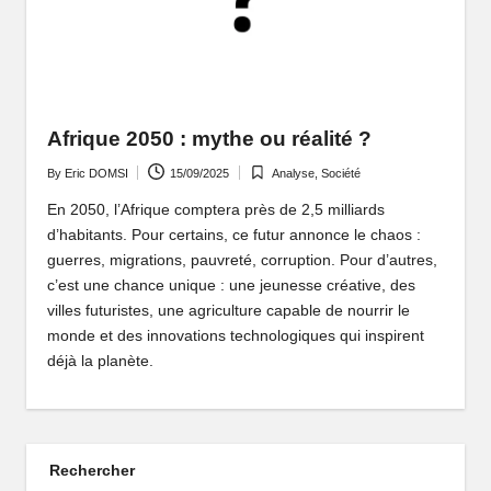
P
o
rt
ai
Afrique 2050 : mythe ou réalité ?
l
By
Eric DOMSI
15/09/2025
Analyse
,
Société
Posted
Posted
d
by
in
En 2050, l’Afrique comptera près de 2,5 milliards
d’habitants. Pour certains, ce futur annonce le chaos :
'
guerres, migrations, pauvreté, corruption. Pour d’autres,
u
c’est une chance unique : une jeunesse créative, des
villes futuristes, une agriculture capable de nourrir le
n
monde et des innovations technologiques qui inspirent
e
déjà la planète.
A
fr
Rechercher
i