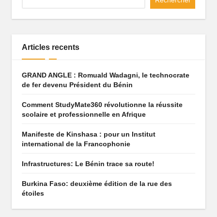
Rechercher
q
u
e
Articles recents
q
GRAND ANGLE : Romuald Wadagni, le technocrate
u
de fer devenu Président du Bénin
i
Comment StudyMate360 révolutionne la réussite
f
scolaire et professionnelle en Afrique
ai
Manifeste de Kinshasa : pour un Institut
t
international de la Francophonie
r
Infrastructures: Le Bénin trace sa route!
ê
Burkina Faso: deuxième édition de la rue des
étoiles
v
e