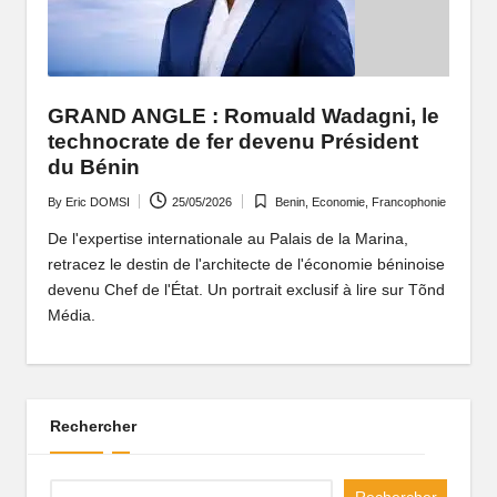
P
o
rt
GRAND ANGLE : Romuald Wadagni, le
ai
technocrate de fer devenu Président
du Bénin
l
By
Eric DOMSI
25/05/2026
Benin
,
Economie
,
Francophonie
d
Posted
Posted
by
in
De l'expertise internationale au Palais de la Marina,
'
retracez le destin de l'architecte de l'économie béninoise
u
devenu Chef de l'État. Un portrait exclusif à lire sur Tõnd
Média.
n
e
A
Rechercher
fr
i