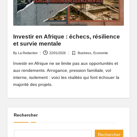
P
o
rt
ai
Investir en Afrique : échecs, résilience
et survie mentale
l
By
La Redaction
22/01/2026
Business
,
Economie
Posted
Posted
d
by
in
Investir en Afrique ne se limite pas aux opportunités et
'
aux rendements. Arrogance, pression familiale, vol
interne, isolement : voici les réalités qui font échouer la
u
majorité des projets.
n
e
A
Rechercher
fr
i
Rechercher