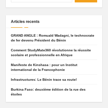
q
u
e
Articles recents
q
GRAND ANGLE : Romuald Wadagni, le technocrate
u
de fer devenu Président du Bénin
i
Comment StudyMate360 révolutionne la réussite
f
scolaire et professionnelle en Afrique
ai
Manifeste de Kinshasa : pour un Institut
international de la Francophonie
t
Infrastructures: Le Bénin trace sa route!
r
ê
Burkina Faso: deuxième édition de la rue des
étoiles
v
e