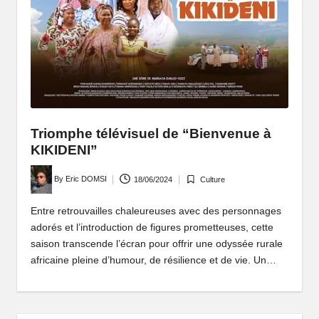
P
o
rt
ai
l
d
Triomphe télévisuel de “Bienvenue à
KIKIDENI”
'
Posted
By
Eric DOMSI
18/06/2024
Culture
u
Posted
by
in
n
Entre retrouvailles chaleureuses avec des personnages
adorés et l’introduction de figures prometteuses, cette
e
saison transcende l’écran pour offrir une odyssée rurale
A
africaine pleine d’humour, de résilience et de vie. Un…
fr
i