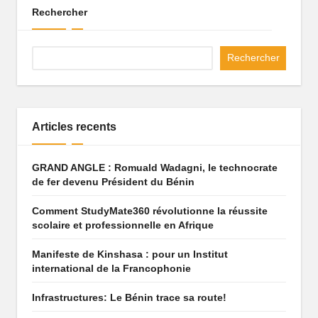
q
Rechercher
u
Rechercher
e
q
u
Articles recents
i
f
GRAND ANGLE : Romuald Wadagni, le technocrate
de fer devenu Président du Bénin
ai
t
Comment StudyMate360 révolutionne la réussite
scolaire et professionnelle en Afrique
r
Manifeste de Kinshasa : pour un Institut
ê
international de la Francophonie
v
Infrastructures: Le Bénin trace sa route!
e