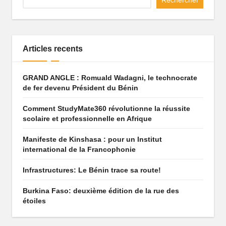
Rechercher
q
u
e
Articles recents
q
GRAND ANGLE : Romuald Wadagni, le technocrate
u
de fer devenu Président du Bénin
i
Comment StudyMate360 révolutionne la réussite
f
scolaire et professionnelle en Afrique
ai
Manifeste de Kinshasa : pour un Institut
t
international de la Francophonie
r
Infrastructures: Le Bénin trace sa route!
ê
Burkina Faso: deuxième édition de la rue des
étoiles
v
e