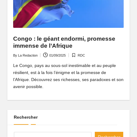
P
o
rt
ai
Congo : le géant endormi, promesse
immense de l’Afrique
l
By
La Redaction
01/09/2025
RDC
d
Posted
Posted
by
in
Le Congo, pays au sous-sol inestimable et au peuple
'
résilient, est à la fois l’énigme et la promesse de
u
l’Afrique. Découvrez ses richesses, ses paradoxes et son
avenir possible.
n
e
A
Rechercher
fr
i