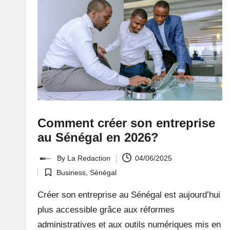
:
L
e
P
o
rt
Comment créer son entreprise
ai
au Sénégal en 2026?
l
By
La Redaction
04/06/2025
Posted
Business
,
Sénégal
d
by
Posted
in
Créer son entreprise au Sénégal est aujourd’hui
'
plus accessible grâce aux réformes
u
administratives et aux outils numériques mis en