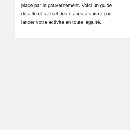
place par le gouvernement. Voici un guide
n
détaillé et factuel des étapes à suivre pour
e
lancer votre activité en toute légalité.
A
fr
i
q
u
e
q
u