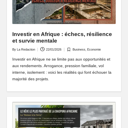
P
o
rt
ai
Investir en Afrique : échecs, résilience
et survie mentale
l
By
La Redaction
22/01/2026
Business
,
Economie
Posted
Posted
d
by
in
Investir en Afrique ne se limite pas aux opportunités et
'
aux rendements. Arrogance, pression familiale, vol
interne, isolement : voici les réalités qui font échouer la
u
majorité des projets.
n
e
A
fr
i