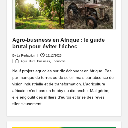
q
u
e
q
Agro-business en Afrique : le guide
u
brutal pour éviter l’échec
i
By
La Redaction
17/12/2025
Posted
Agriculture
,
Business
,
Economie
by
Posted
f
in
Neuf projets agricoles sur dix échouent en Afrique. Pas
ai
par manque de terres ou de soleil, mais par absence de
vision industrielle et de transformation. L’agriculture
t
africaine n’est pas un hobby du dimanche. Mal gérée,
r
elle engloutit des milliers d’euros et brise des rêves
silencieusement.
ê
v
e