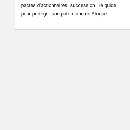
pactes d’actionnaires, succession : le guide
n
pour protéger son patrimoine en Afrique.
e
A
fr
i
q
u
e
q
u