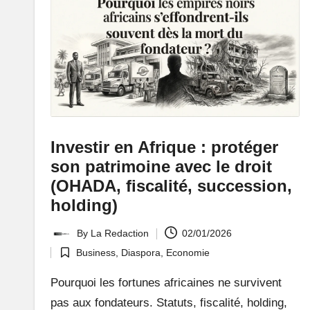
:
L
e
P
o
Investir en Afrique : protéger
rt
son patrimoine avec le droit
ai
(OHADA, fiscalité, succession,
holding)
l
By
La Redaction
02/01/2026
d
Posted
Business
,
Diaspora
,
Economie
by
Posted
'
in
Pourquoi les fortunes africaines ne survivent
u
pas aux fondateurs. Statuts, fiscalité, holding,