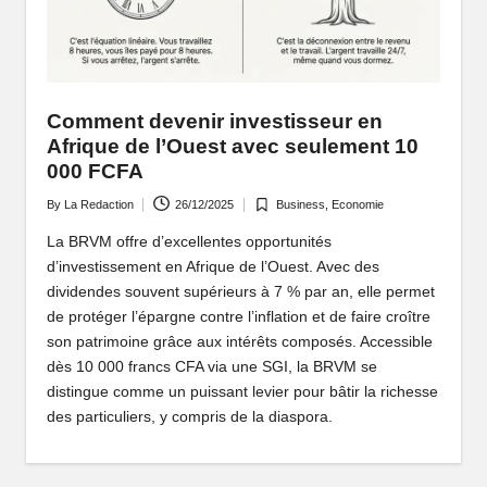
P
o
rt
Comment devenir investisseur en
ai
Afrique de l’Ouest avec seulement 10
l
000 FCFA
d
By
La Redaction
26/12/2025
Business
,
Economie
Posted
Posted
by
in
'
La BRVM offre d’excellentes opportunités
d’investissement en Afrique de l’Ouest. Avec des
u
dividendes souvent supérieurs à 7 % par an, elle permet
n
de protéger l’épargne contre l’inflation et de faire croître
son patrimoine grâce aux intérêts composés. Accessible
e
dès 10 000 francs CFA via une SGI, la BRVM se
A
distingue comme un puissant levier pour bâtir la richesse
des particuliers, y compris de la diaspora.
fr
i