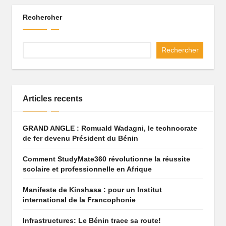
q
Rechercher
u
e
Rechercher
q
u
i
Articles recents
f
GRAND ANGLE : Romuald Wadagni, le technocrate
ai
de fer devenu Président du Bénin
t
Comment StudyMate360 révolutionne la réussite
r
scolaire et professionnelle en Afrique
ê
Manifeste de Kinshasa : pour un Institut
international de la Francophonie
v
e
Infrastructures: Le Bénin trace sa route!