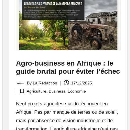
Agro-business en Afrique : le
guide brutal pour éviter l’échec
By
La Redaction
17/12/2025
Posted
Agriculture
,
Business
,
Economie
by
Posted
in
Neuf projets agricoles sur dix échouent en
Afrique. Pas par manque de terres ou de soleil,
mais par absence de vision industrielle et de
transformation. L’agriculture africaine n’est pas