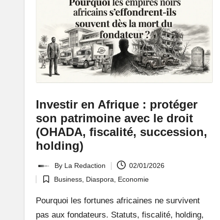
:
L
e
P
o
Investir en Afrique : protéger
rt
son patrimoine avec le droit
ai
(OHADA, fiscalité, succession,
holding)
l
By
La Redaction
02/01/2026
d
Posted
Business
,
Diaspora
,
Economie
by
Posted
'
in
Pourquoi les fortunes africaines ne survivent
u
pas aux fondateurs. Statuts, fiscalité, holding,