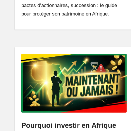
pactes d’actionnaires, succession : le guide
n
pour protéger son patrimoine en Afrique.
e
A
fr
i
q
u
e
q
u
Pourquoi investir en Afrique