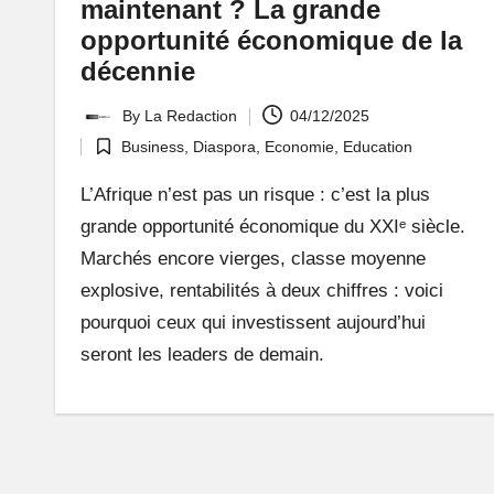
maintenant ? La grande
i
opportunité économique de la
décennie
f
ai
By
La Redaction
04/12/2025
Posted
Business
,
Diaspora
,
Economie
,
Education
by
Posted
t
in
L’Afrique n’est pas un risque : c’est la plus
r
grande opportunité économique du XXIᵉ siècle.
Marchés encore vierges, classe moyenne
ê
explosive, rentabilités à deux chiffres : voici
v
pourquoi ceux qui investissent aujourd’hui
seront les leaders de demain.
e
r