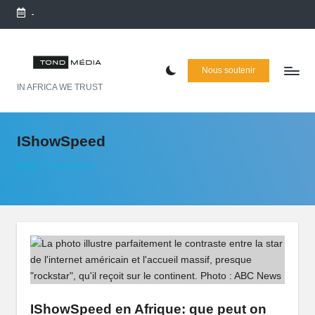
-
Skip
to
T
content
Nous soutenir
õ
IN AFRICA WE TRUST
n
d
IShowSpeed
M
Home
IShowSpeed
é
d
ia
:
L
e
IShowSpeed en Afrique: que peut on