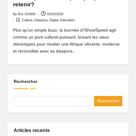
P
retenir?
o
By
Eric DOMSI
02/02/2026
Posted
Culture
,
Diaspora
,
Digital
,
Education
by
Posted
rt
in
Plus qu'un simple buzz, la tournée d'IShowSpeed agit
ai
comme un pont culturel puissant, brisant les vieux
stéréotypes pour révéler une Afrique vibrante, moderne
l
et réconciliée avec sa diaspora...
d
'
u
Rechercher
n
e
Rechercher
A
fr
Articles recents
i