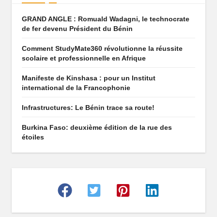
q
GRAND ANGLE : Romuald Wadagni, le technocrate
u
de fer devenu Président du Bénin
e
Comment StudyMate360 révolutionne la réussite
scolaire et professionnelle en Afrique
q
u
Manifeste de Kinshasa : pour un Institut
international de la Francophonie
i
Infrastructures: Le Bénin trace sa route!
f
ai
Burkina Faso: deuxième édition de la rue des
étoiles
t
r
ê
v
e