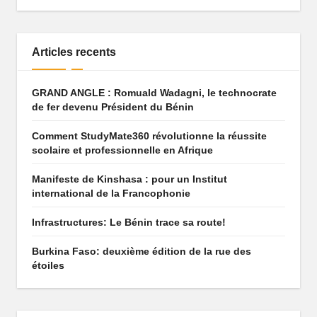
q
u
Articles recents
e
q
GRAND ANGLE : Romuald Wadagni, le technocrate
de fer devenu Président du Bénin
u
i
Comment StudyMate360 révolutionne la réussite
scolaire et professionnelle en Afrique
f
Manifeste de Kinshasa : pour un Institut
ai
international de la Francophonie
t
Infrastructures: Le Bénin trace sa route!
r
Burkina Faso: deuxième édition de la rue des
ê
étoiles
v
e