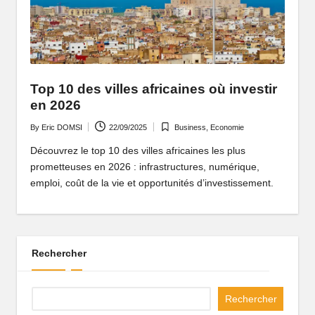
P
o
rt
ai
Top 10 des villes africaines où investir
en 2026
l
By
Eric DOMSI
22/09/2025
Business
,
Economie
d
Posted
Posted
by
in
Découvrez le top 10 des villes africaines les plus
'
prometteuses en 2026 : infrastructures, numérique,
u
emploi, coût de la vie et opportunités d’investissement.
n
e
A
Rechercher
fr
Rechercher
i