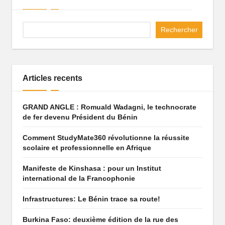
q
u
Rechercher
e
q
Articles recents
u
i
GRAND ANGLE : Romuald Wadagni, le technocrate
f
de fer devenu Président du Bénin
ai
Comment StudyMate360 révolutionne la réussite
scolaire et professionnelle en Afrique
t
r
Manifeste de Kinshasa : pour un Institut
international de la Francophonie
ê
Infrastructures: Le Bénin trace sa route!
v
e
Burkina Faso: deuxième édition de la rue des