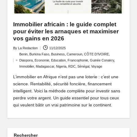
P
o
Immobilier africain : le guide complet
rt
pour éviter les arnaques et maximiser
ai
vos gains en 2026
l
By
La Redaction
11/12/2025
Posted
Benin
,
Burkina Faso
,
Business
,
Cameroun
,
CÔTE D’IVOIRE
,
d
by
Diaspora
,
Economie
,
Education
,
Francophonie
,
Guinée Conakry
,
Posted
Immobilier
,
Madagascar
,
Nigeria
,
RDC
,
Sénégal
,
Voyage
'
in
L’immobilier en Afrique n’est pas une loterie : c’est une
u
science. Rentabilité, sécurité foncière, financement
n
intelligent. Voici la méthode complète pour investir sans
perdre votre argent. Un guide essentiel pour tous ceux
e
qui veulent bâtir un vrai patrimoine sur le continent.
A
fr
i
Rechercher