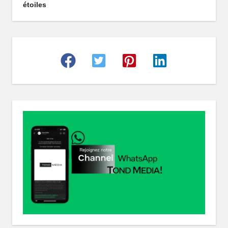
étoiles
r