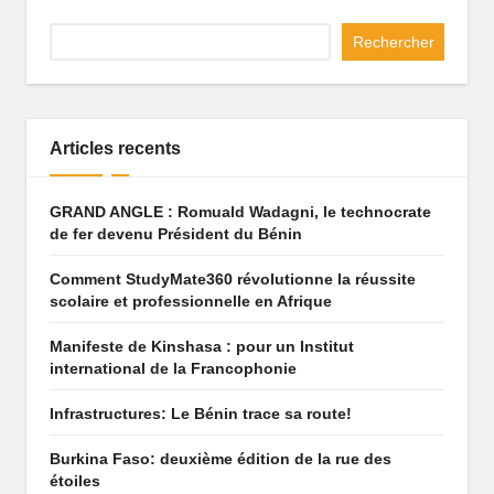
q
Rechercher
u
e
q
Articles recents
u
i
GRAND ANGLE : Romuald Wadagni, le technocrate
de fer devenu Président du Bénin
f
Comment StudyMate360 révolutionne la réussite
ai
scolaire et professionnelle en Afrique
t
Manifeste de Kinshasa : pour un Institut
r
international de la Francophonie
ê
Infrastructures: Le Bénin trace sa route!
v
Burkina Faso: deuxième édition de la rue des
e
étoiles