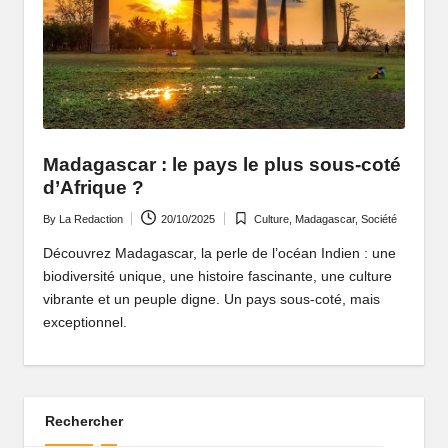
P
o
rt
ai
l
Madagascar : le pays le plus sous-coté
d
d’Afrique ?
'
By
La Redaction
20/10/2025
Culture
,
Madagascar
,
Société
Posted
Posted
by
in
Découvrez Madagascar, la perle de l’océan Indien : une
u
biodiversité unique, une histoire fascinante, une culture
n
vibrante et un peuple digne. Un pays sous-coté, mais
exceptionnel.
e
A
fr
Rechercher
i