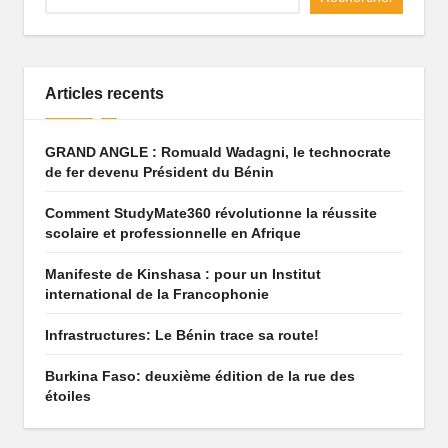
q
u
e
Articles recents
q
GRAND ANGLE : Romuald Wadagni, le technocrate
u
de fer devenu Président du Bénin
i
Comment StudyMate360 révolutionne la réussite
f
scolaire et professionnelle en Afrique
ai
Manifeste de Kinshasa : pour un Institut
international de la Francophonie
t
r
Infrastructures: Le Bénin trace sa route!
ê
Burkina Faso: deuxième édition de la rue des
étoiles
v
e