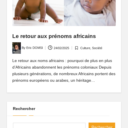
P
o
rt
ai
Le retour aux prénoms africains
l
Posted
By
Eric DOMSI
24/02/2025
Culture
,
Société
Posted
by
d
in
Le retour aux noms africains : pourquoi de plus en plus
'
d’Africains abandonnent les prénoms coloniaux Depuis
u
plusieurs générations, de nombreux Africains portent des
prénoms européens ou arabes, un héritage…
n
e
A
Rechercher
fr
i
Rechercher