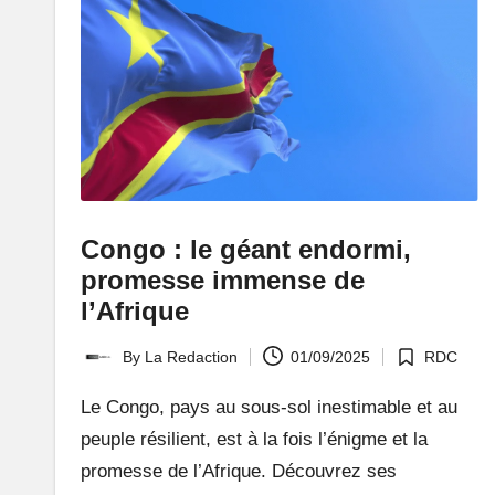
:
L
e
P
o
rt
Congo : le géant endormi,
promesse immense de
ai
l’Afrique
l
By
La Redaction
01/09/2025
RDC
Posted
Posted
d
by
in
Le Congo, pays au sous-sol inestimable et au
'
peuple résilient, est à la fois l’énigme et la
promesse de l’Afrique. Découvrez ses
u