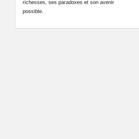
richesses, ses paradoxes et son avenir
n
possible.
e
A
fr
i
q
u
e
q
u