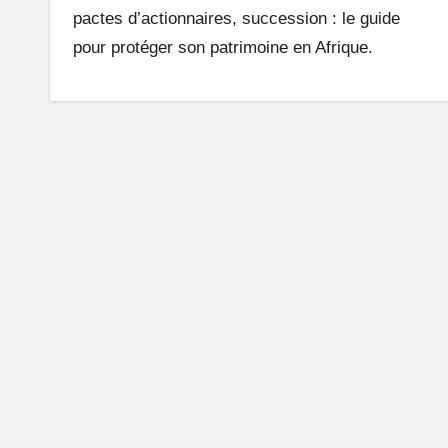
pactes d’actionnaires, succession : le guide
n
pour protéger son patrimoine en Afrique.
e
A
fr
i
q
u
e
q
u