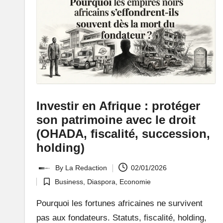
:
L
e
P
o
Investir en Afrique : protéger
rt
son patrimoine avec le droit
ai
(OHADA, fiscalité, succession,
holding)
l
By
La Redaction
02/01/2026
d
Posted
Business
,
Diaspora
,
Economie
by
Posted
'
in
Pourquoi les fortunes africaines ne survivent
u
pas aux fondateurs. Statuts, fiscalité, holding,