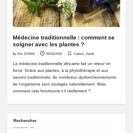
P
o
rt
ai
Médecine traditionnelle : comment se
soigner avec les plantes ?
l
By
Eric DOMSI
05/05/2025
Culture
,
Santé
d
Posted
Posted
by
in
La médecine traditionnelle africaine fait un retour en
'
force. Grâce aux plantes, à la phytothérapie et aux
u
savoirs traditionnels, de nombreux dysfonctionnements
de l’organisme sont soulagés naturellement. Mais
n
comment cela fonctionne-t-il réellement ?
e
A
fr
Rechercher
i