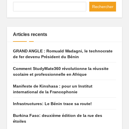
q
Rechercher
u
e
Articles recents
q
u
GRAND ANGLE : Romuald Wadagni, le technocrate
i
de fer devenu Président du Bénin
f
Comment StudyMate360 révolutionne la réussite
scolaire et professionnelle en Afrique
ai
t
Manifeste de Kinshasa : pour un Institut
international de la Francophonie
r
Infrastructures: Le Bénin trace sa route!
ê
v
Burkina Faso: deuxième édition de la rue des
étoiles
e