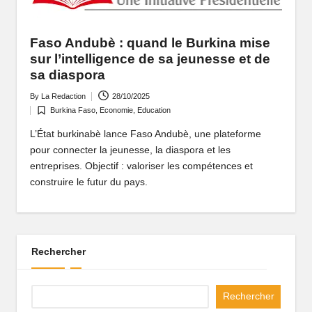
P
o
Faso Andubè : quand le Burkina mise
rt
sur l’intelligence de sa jeunesse et de
sa diaspora
ai
By
La Redaction
28/10/2025
Posted
l
Burkina Faso
,
Economie
,
Education
by
Posted
d
in
L’État burkinabè lance Faso Andubè, une plateforme
pour connecter la jeunesse, la diaspora et les
'
entreprises. Objectif : valoriser les compétences et
u
construire le futur du pays.
n
e
A
Rechercher
fr
Rechercher
i