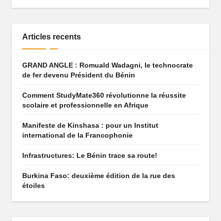
q
u
Articles recents
e
q
GRAND ANGLE : Romuald Wadagni, le technocrate
de fer devenu Président du Bénin
u
i
Comment StudyMate360 révolutionne la réussite
scolaire et professionnelle en Afrique
f
Manifeste de Kinshasa : pour un Institut
ai
international de la Francophonie
t
Infrastructures: Le Bénin trace sa route!
r
Burkina Faso: deuxième édition de la rue des
ê
étoiles
v
e