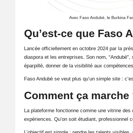
e
r
Avec Faso Andubè, le Burkina Fa
Qu’est-ce que
Faso 
Lancée officiellement en octobre 2024 par la pr
diaspora et les entreprises. Son nom, “Andubè”, s
éparpillé, donner de la visibilité aux compétence
Faso Andubè se veut plus qu’un simple site : c’est 
Comment ça marche 
La plateforme fonctionne comme une vitrine des c
expériences. Qu’on soit étudiant, professionnel
L’objectif est simple : rendre les talents visibles