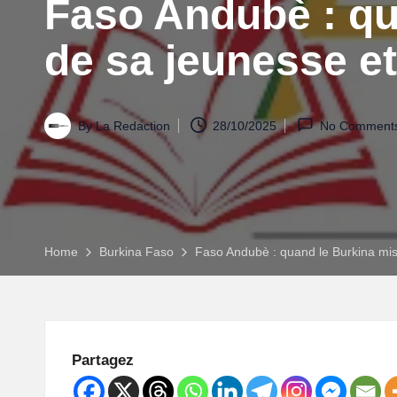
:
Faso Andubè : qua
L
de sa jeunesse et
e
P
By
La Redaction
28/10/2025
No Comment
o
rt
Home
Burkina Faso
Faso Andubè : quand le Burkina mise
ai
l
d
Partagez
'