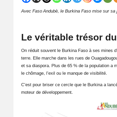
u
Avec Faso Andubè, le Burkina Faso mise sur sa 
n
e
Le véritable trésor d
A
On réduit souvent le
Burkina Faso
à ses mines d’
terre. Elle marche dans les rues de Ouagadougou,
fr
et sa diaspora. Plus de 65 % de la population a m
i
le chômage, l’exil ou le manque de visibilité.
q
C’est pour briser ce cercle que le Burkina a lancé 
moteur de développement.
u
e