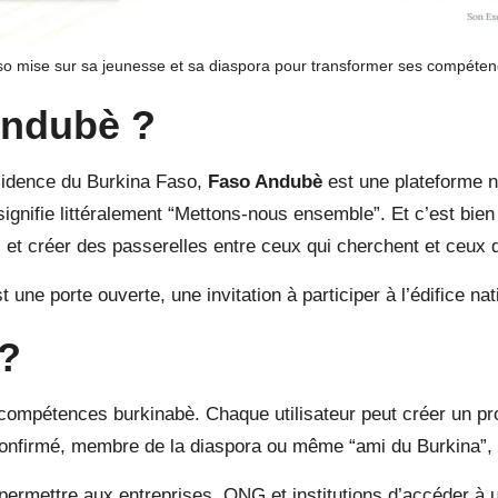
so mise sur sa jeunesse et sa diaspora pour transformer ses compéte
Andubè
?
ésidence du Burkina Faso,
Faso Andubè
est une plateforme n
ignifie littéralement “Mettons-nous ensemble”. Et c’est bien 
s et créer des passerelles entre ceux qui cherchent et ceux q
une porte ouverte, une invitation à participer à l’édifice nat
?
ompétences burkinabè. Chaque utilisateur peut créer un prof
 confirmé, membre de la diaspora ou même “ami du Burkina”, 
, permettre aux entreprises, ONG et institutions d’accéder à un