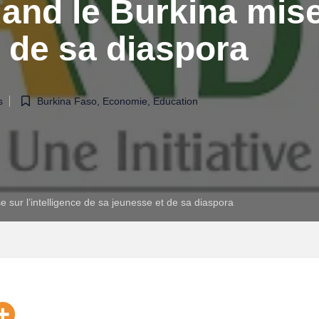
nd le Burkina mise 
 de sa diaspora
Burkina Faso
,
Economie
,
Education
s
 sur l’intelligence de sa jeunesse et de sa diaspora