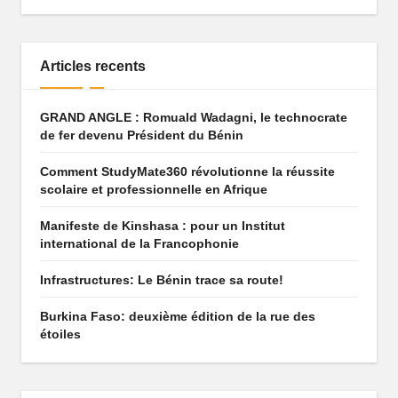
q
u
Articles recents
e
q
GRAND ANGLE : Romuald Wadagni, le technocrate
de fer devenu Président du Bénin
u
i
Comment StudyMate360 révolutionne la réussite
scolaire et professionnelle en Afrique
f
Manifeste de Kinshasa : pour un Institut
ai
international de la Francophonie
t
Infrastructures: Le Bénin trace sa route!
r
Burkina Faso: deuxième édition de la rue des
ê
étoiles
v
e