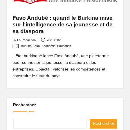
P
o
Faso Andubè : quand le Burkina mise
rt
sur l’intelligence de sa jeunesse et de
sa diaspora
ai
By
La Redaction
28/10/2025
Posted
l
Burkina Faso
,
Economie
,
Education
by
Posted
d
in
L’État burkinabè lance Faso Andubè, une plateforme
pour connecter la jeunesse, la diaspora et les
'
entreprises. Objectif : valoriser les compétences et
u
construire le futur du pays.
n
e
A
Rechercher
fr
Rechercher
i