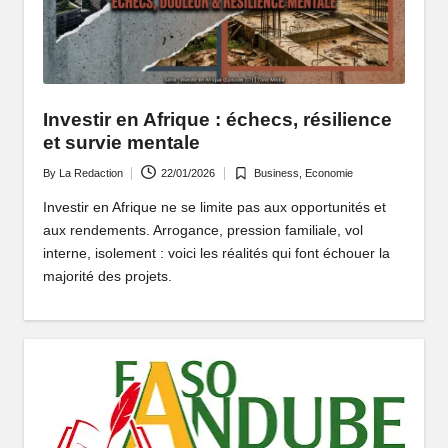
P
o
rt
ai
Investir en Afrique : échecs, résilience
et survie mentale
l
By
La Redaction
22/01/2026
Business
,
Economie
Posted
Posted
d
by
in
Investir en Afrique ne se limite pas aux opportunités et
'
aux rendements. Arrogance, pression familiale, vol
interne, isolement : voici les réalités qui font échouer la
u
majorité des projets.
n
e
A
fr
i