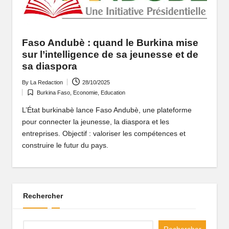
q
u
Faso Andubè : quand le Burkina mise
e
sur l’intelligence de sa jeunesse et de
q
sa diaspora
u
By
La Redaction
28/10/2025
Posted
Burkina Faso
,
Economie
,
Education
by
Posted
i
in
L’État burkinabè lance Faso Andubè, une plateforme
f
pour connecter la jeunesse, la diaspora et les
entreprises. Objectif : valoriser les compétences et
ai
construire le futur du pays.
t
r
ê
Rechercher
v
e