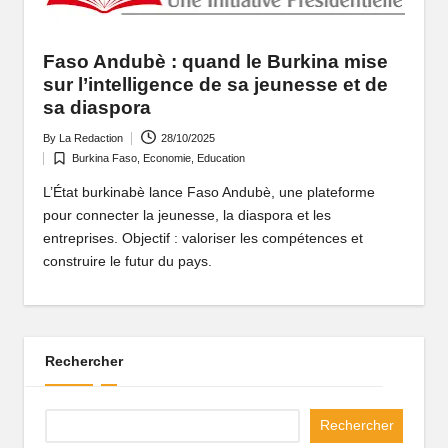
P
o
Faso Andubè : quand le Burkina mise
rt
sur l’intelligence de sa jeunesse et de
sa diaspora
ai
By
La Redaction
28/10/2025
Posted
l
Burkina Faso
,
Economie
,
Education
by
Posted
d
in
L’État burkinabè lance Faso Andubè, une plateforme
pour connecter la jeunesse, la diaspora et les
'
entreprises. Objectif : valoriser les compétences et
u
construire le futur du pays.
n
e
A
Rechercher
fr
Rechercher
i