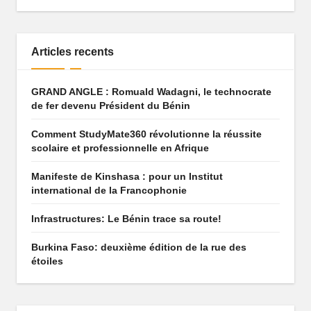
q
u
Articles recents
e
q
GRAND ANGLE : Romuald Wadagni, le technocrate
de fer devenu Président du Bénin
u
i
Comment StudyMate360 révolutionne la réussite
scolaire et professionnelle en Afrique
f
Manifeste de Kinshasa : pour un Institut
ai
international de la Francophonie
t
Infrastructures: Le Bénin trace sa route!
r
Burkina Faso: deuxième édition de la rue des
ê
étoiles
v
e